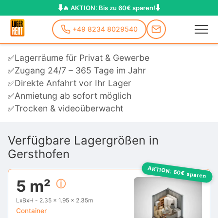
Lagerraum mieten in
⬇️
⬇️
🔥 AKTION: Bis zu 60€ sparen!
Gersthofen
+49 8234 8029540
Lagerräume für Privat & Gewerbe
✅
Zugang 24/7 – 365 Tage im Jahr
✅
Direkte Anfahrt vor Ihr Lager
✅
Anmietung ab sofort möglich
✅
Trocken & videoüberwacht
✅
Verfügbare Lagergrößen in
Gersthofen
AKTION: 60€
sparen
5 m²
ⓘ
LxBxH - 2.35 x 1.95 x 2.35m
Container