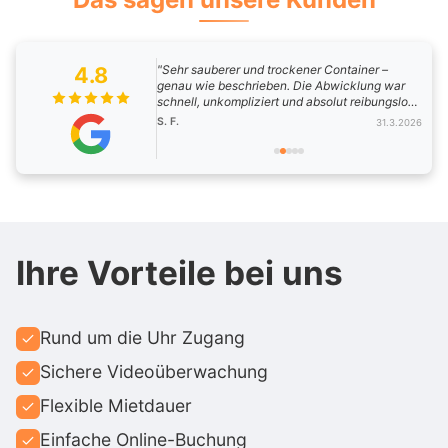
4.8
"Sehr sauberer und trockener Container –
genau wie beschrieben. Die Abwicklung war
schnell, unkompliziert und absolut reibungslos.
Besonders hervorzuheben ist der Top-
S. F.
31.3.2026
Kundenservice: freundlich, zuverlässig und
stets lösungsorientiert. Auf individuelle
Situationen und Herausforderungen wurde
flexibel und entgegenkommend reagiert.
Insgesamt eine rundum positive Erfahrung –
absolute Empfehlung!"
Ihre Vorteile bei uns
Rund um die Uhr Zugang
Sichere Videoüberwachung
Flexible Mietdauer
Einfache Online-Buchung