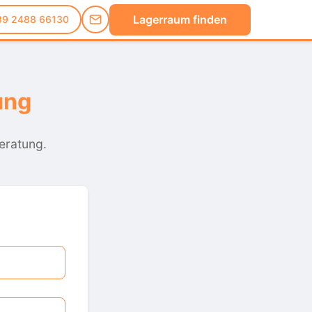
Lagerraum finden
89 2488 66130
ung
Beratung.