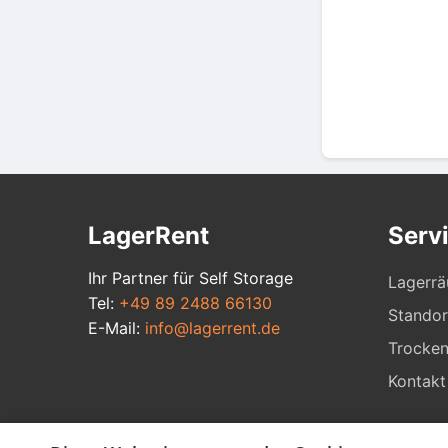
LagerRent
Serv
Ihr Partner für Self Storage
Lagerr
Tel:
+49 89 2488 66130
Standor
E-Mail:
info@lagerrent.de
Trocken
Kontakt